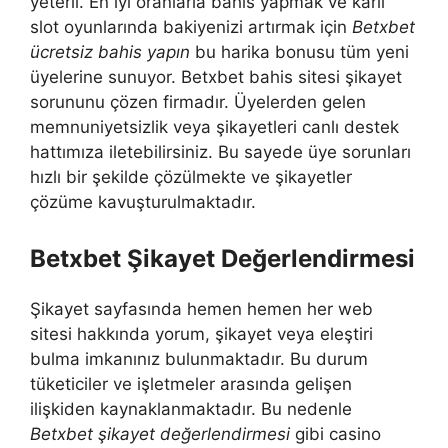
yeterli. En iyi oranlarla bahis yapmak ve karlı
slot oyunlarında bakiyenizi artırmak için
Betxbet
ücretsiz bahis yapın
bu harika bonusu tüm yeni
üyelerine sunuyor. Betxbet bahis sitesi şikayet
sorununu çözen firmadır. Üyelerden gelen
memnuniyetsizlik veya şikayetleri canlı destek
hattımıza iletebilirsiniz. Bu sayede üye sorunları
hızlı bir şekilde çözülmekte ve şikayetler
çözüme kavuşturulmaktadır.
Betxbet Şikayet Değerlendirmesi
Şikayet sayfasında hemen hemen her web
sitesi hakkında yorum, şikayet veya eleştiri
bulma imkanınız bulunmaktadır. Bu durum
tüketiciler ve işletmeler arasında gelişen
ilişkiden kaynaklanmaktadır. Bu nedenle
Betxbet şikayet değerlendirmesi
gibi casino