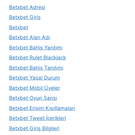
Betxbet Adresi
Betxbet Giriş
Betxbet
Betxbet Alan Adı
Betxbet Bahis Yardımı
Betxbet Rulet Blackjack
Betxbet Bahis Tanıtımı
Betxbet Yasal Durum
Betxbet Mobil Üyeler
Betxbet Oyun Şansı
Betxbet Erişim Kısıtlamaları
Betxbet Tweet İçerikleri
Betxbet Giriş Bilgileri