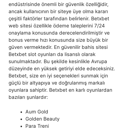
endüstrisinde önemli bir güvenlik özelliğidir,
ancak kullanıcının bir siteye üye olma kararı
çeşitli faktörler tarafından belirlenir. Betxbet
web sitesi özellikle ödeme taleplerini 7/24
onaylama konusunda derecelendirilmiştir ve
bonus verme hızı konusunda size büyük bir
güven vermektedir. En güvenilir bahis sitesi
Betxbet slot oyunları da lisanslı olarak
sunulmaktadır. Bu şekilde kesinlikle Avrupa
düzeyinde en yüksek getiriyi elde edeceksiniz.
Betxbet, size en iyi seçenekleri sunmak için
güçlü bir altyapıya ve doğrulanmış markalı
oyunlara sahiptir. Betxbet en karlı oyunlardan
bazıları şunlardır:
Aum Gold
Golden Beauty
Para Treni