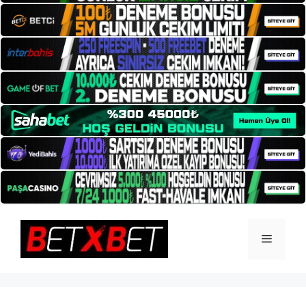
İçeriğe
atla
Menü