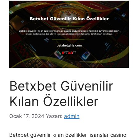
Betxbet Güvenilir
Kılan Özellikler
Ocak 17, 2024
Yazarı:
admin
Betxbet güvenilir kılan özellikler lisanslar casino