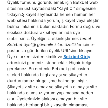
Üyelik formunu görüntülemek için Betxbet web
sitesinin üst sayfasındaki “Kayıt Ol” simgesine
tıklayın.Şikayet sayfasında hemen hemen her
web sitesi hakkında yorum, şikayet veya eleştiri
bulma imkanınız bulunmaktadır. Formu doğru ve
eksiksiz doldurarak siteye anında üye
olabilirsiniz. Üyeliğinizi etkinleştirmek
temel
Betxbet üyeliği güvenilir kılan özellikler
için e-
postanıza gönderilen üyelik URL’sine tıklayın.
Üye olurken sizden kimlik ve
Betxbet Giriş
adresinizi girmeniz istenecektir. Hiçbir belge
gerekmez. Bu nedenle Betxbet gibi casino
siteleri hakkında bilgi arayışı ve şikayetler
durdurulamaz bir gelişme haline gelmiştir.
Şikayetsiz site olmaz ve şikayetin olmayışı site
hakkında olumsuz yorum yapılmasına neden
olur. Üyelerimizle alakası olmayan bir site
hakkında herhangi bir şikayetin olmaması,