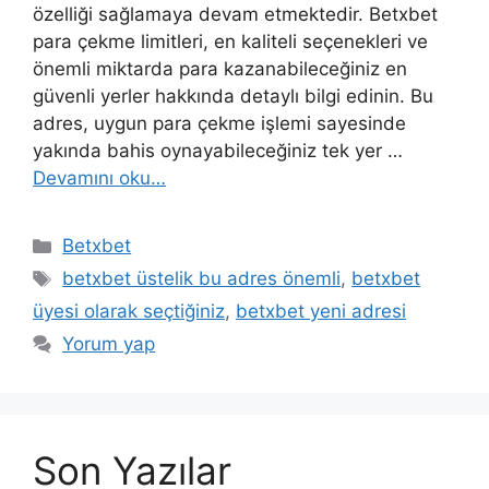
özelliği sağlamaya devam etmektedir. Betxbet
para çekme limitleri, en kaliteli seçenekleri ve
önemli miktarda para kazanabileceğiniz en
güvenli yerler hakkında detaylı bilgi edinin. Bu
adres, uygun para çekme işlemi sayesinde
yakında bahis oynayabileceğiniz tek yer …
Devamını oku…
Kategoriler
Betxbet
Etiketler
betxbet üstelik bu adres önemli
,
betxbet
üyesi olarak seçtiğiniz
,
betxbet yeni adresi
Yorum yap
Son Yazılar