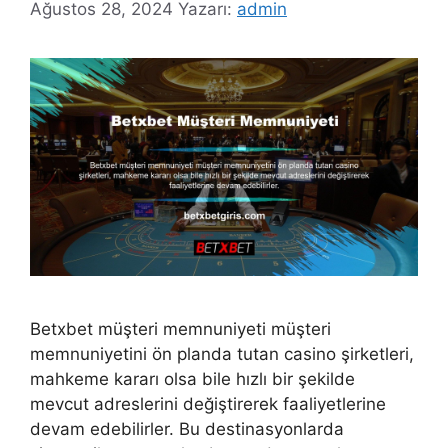
Ağustos 28, 2024
Yazarı:
admin
Betxbet müşteri memnuniyeti müşteri
memnuniyetini ön planda tutan casino şirketleri,
mahkeme kararı olsa bile hızlı bir şekilde
mevcut adreslerini değiştirerek faaliyetlerine
devam edebilirler. Bu destinasyonlarda