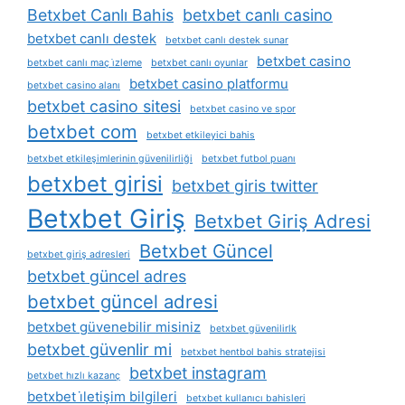
Betxbet Canlı Bahis
betxbet canlı casino
betxbet canlı destek
betxbet canlı destek sunar
betxbet casino
betxbet canlı maç i̇zleme
betxbet canlı oyunlar
betxbet casino platformu
betxbet casino alanı
betxbet casino sitesi
betxbet casino ve spor
betxbet com
betxbet etkileyici bahis
betxbet etkileşimlerinin güvenilirliği
betxbet futbol puanı
betxbet girisi
betxbet giris twitter
Betxbet Giriş
Betxbet Giriş Adresi
Betxbet Güncel
betxbet giriş adresleri
betxbet güncel adres
betxbet güncel adresi
betxbet güvenebilir misiniz
betxbet güvenilirlk
betxbet güvenlir mi
betxbet hentbol bahis stratejisi
betxbet instagram
betxbet hızlı kazanç
betxbet i̇letişim bilgileri
betxbet kullanıcı bahisleri