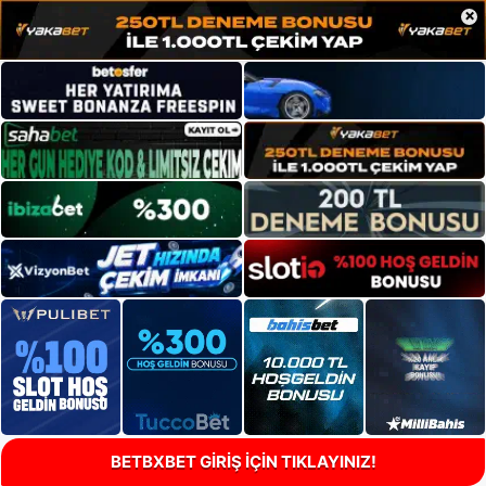
×
BETBXBET GİRİŞ İÇİN TIKLAYINIZ!