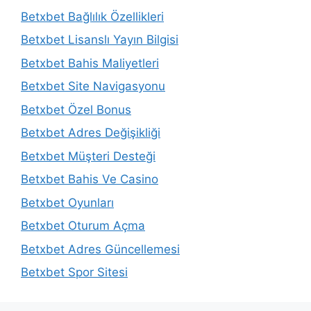
Betxbet Bağlılık Özellikleri
Betxbet Lisanslı Yayın Bilgisi
Betxbet Bahis Maliyetleri
Betxbet Site Navigasyonu
Betxbet Özel Bonus
Betxbet Adres Değişikliği
Betxbet Müşteri Desteği
Betxbet Bahis Ve Casino
Betxbet Oyunları
Betxbet Oturum Açma
Betxbet Adres Güncellemesi
Betxbet Spor Sitesi