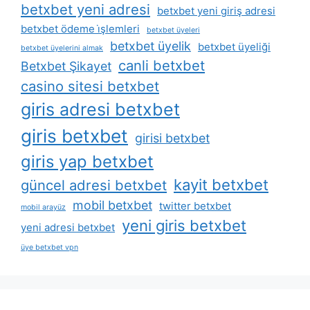
betxbet yeni adresi
betxbet yeni giriş adresi
betxbet ödeme i̇şlemleri
betxbet üyeleri
betxbet üyelik
betxbet üyeliği
betxbet üyelerini almak
canli betxbet
Betxbet Şikayet
casino sitesi betxbet
giris adresi betxbet
giris betxbet
girisi betxbet
giris yap betxbet
kayit betxbet
güncel adresi betxbet
mobil betxbet
twitter betxbet
mobil arayüz
yeni giris betxbet
yeni adresi betxbet
üye betxbet vpn