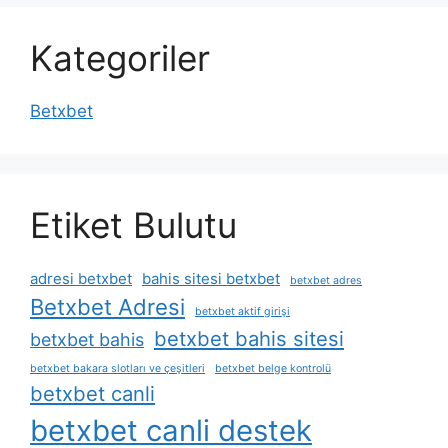
Kategoriler
Betxbet
Etiket Bulutu
adresi betxbet
bahis sitesi betxbet
betxbet adres
Betxbet Adresi
betxbet aktif girişi
betxbet bahis sitesi
betxbet bahis
betxbet bakara slotları ve çeşitleri
betxbet belge kontrolü
betxbet canli
betxbet canli destek