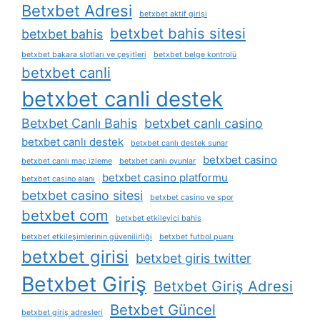
Betxbet Adresi
betxbet aktif girişi
betxbet bahis sitesi
betxbet bahis
betxbet bakara slotları ve çeşitleri
betxbet belge kontrolü
betxbet canli
betxbet canli destek
Betxbet Canlı Bahis
betxbet canlı casino
betxbet canlı destek
betxbet canlı destek sunar
betxbet casino
betxbet canlı maç i̇zleme
betxbet canlı oyunlar
betxbet casino platformu
betxbet casino alanı
betxbet casino sitesi
betxbet casino ve spor
betxbet com
betxbet etkileyici bahis
betxbet etkileşimlerinin güvenilirliği
betxbet futbol puanı
betxbet girisi
betxbet giris twitter
Betxbet Giriş
Betxbet Giriş Adresi
Betxbet Güncel
betxbet giriş adresleri