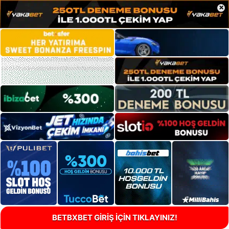
×
BETBXBET GİRİŞ İÇİN TIKLAYINIZ!