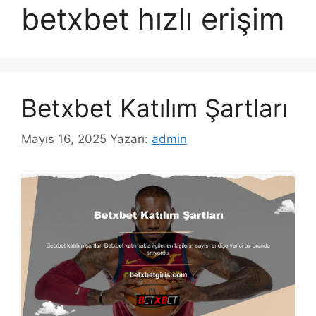
betxbet hızlı erişim
Betxbet Katılım Şartları
Mayıs 16, 2025
Yazarı:
admin