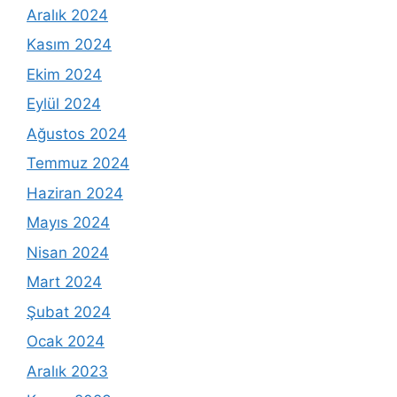
Aralık 2024
Kasım 2024
Ekim 2024
Eylül 2024
Ağustos 2024
Temmuz 2024
Haziran 2024
Mayıs 2024
Nisan 2024
Mart 2024
Şubat 2024
Ocak 2024
Aralık 2023