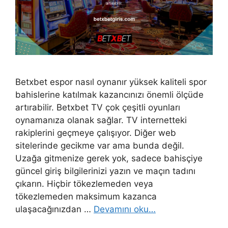
Betxbet espor nasıl oynanır yüksek kaliteli spor
bahislerine katılmak kazancınızı önemli ölçüde
artırabilir. Betxbet TV çok çeşitli oyunları
oynamanıza olanak sağlar. TV internetteki
rakiplerini geçmeye çalışıyor. Diğer web
sitelerinde gecikme var ama bunda değil.
Uzağa gitmenize gerek yok, sadece bahisçiye
güncel giriş bilgilerinizi yazın ve maçın tadını
çıkarın. Hiçbir tökezlemeden veya
tökezlemeden maksimum kazanca
ulaşacağınızdan …
Devamını oku…