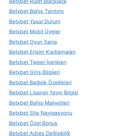
Betxbet Rulet Blackjack
Betxbet Bahis Tanıtımı
Betxbet Yasal Durum
Betxbet Mobil Üyeler
Betxbet Oyun Şansı
Betxbet Erişim Kısıtlamaları
Betxbet Tweet İçerikleri
Betxbet Giriş Bilgileri
Betxbet Bağlılık Özellikleri
Betxbet Lisanslı Yayın Bilgisi
Betxbet Bahis Maliyetleri
Betxbet Site Navigasyonu
Betxbet Özel Bonus
Betxbet Adres Değişikliği