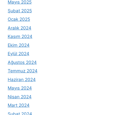
Mayıs 2025
Şubat 2025
Ocak 2025
Aralık 2024
Kasım 2024
Ekim 2024
Eylül 2024
Ağustos 2024
Temmuz 2024
Haziran 2024
Mayıs 2024
Nisan 2024
Mart 2024
Şubat 2024