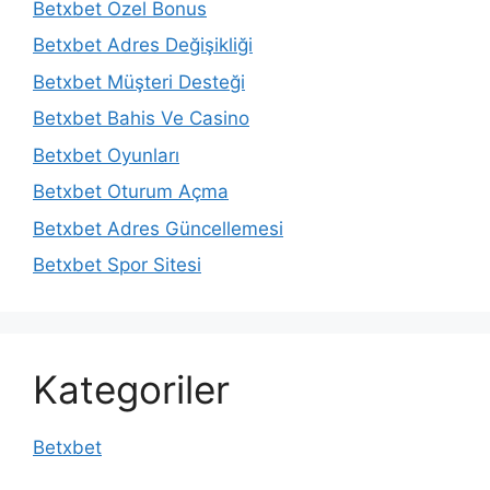
Betxbet Özel Bonus
Betxbet Adres Değişikliği
Betxbet Müşteri Desteği
Betxbet Bahis Ve Casino
Betxbet Oyunları
Betxbet Oturum Açma
Betxbet Adres Güncellemesi
Betxbet Spor Sitesi
Kategoriler
Betxbet