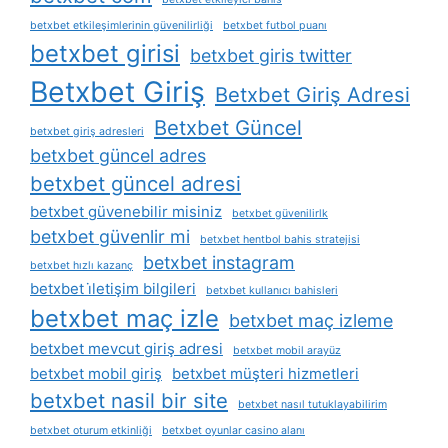
betxbet etkileşimlerinin güvenilirliği
betxbet futbol puanı
betxbet girisi
betxbet giris twitter
Betxbet Giriş
Betxbet Giriş Adresi
Betxbet Güncel
betxbet giriş adresleri
betxbet güncel adres
betxbet güncel adresi
betxbet güvenebilir misiniz
betxbet güvenilirlk
betxbet güvenlir mi
betxbet hentbol bahis stratejisi
betxbet instagram
betxbet hızlı kazanç
betxbet i̇letişim bilgileri
betxbet kullanıcı bahisleri
betxbet maç izle
betxbet maç izleme
betxbet mevcut giriş adresi
betxbet mobil arayüz
betxbet mobil giriş
betxbet müşteri hizmetleri
betxbet nasil bir site
betxbet nasıl tutuklayabilirim
betxbet oturum etkinliği
betxbet oyunlar casino alanı