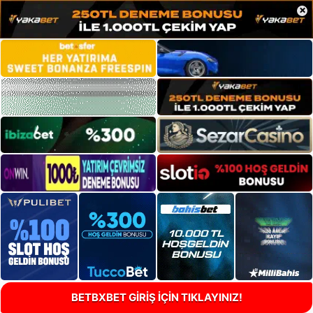
×
BETBXBET GİRİŞ İÇİN TIKLAYINIZ!