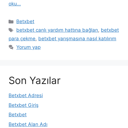
oku…
Kategoriler
Betxbet
Etiketler
betxbet canlı yardım hattına bağlan
,
betxbet
para çekme
,
betxbet yarışmasına nasıl katılırım
Yorum yap
Son Yazılar
Betxbet Adresi
Betxbet Giriş
Betxbet
Betxbet Alan Adı