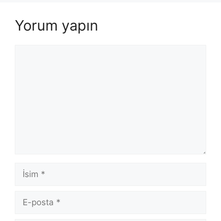
Yorum yapın
Yorum
İsim
E-
posta