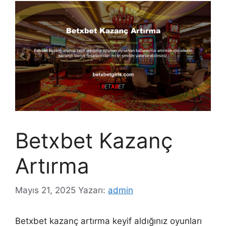
Betxbet Kazanç
Artırma
Mayıs 21, 2025
Yazarı:
admin
Betxbet kazanç artırma keyif aldığınız oyunları