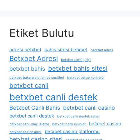
Etiket Bulutu
adresi betxbet
bahis sitesi betxbet
betxbet adres
Betxbet Adresi
betxbet aktif girişi
betxbet bahis sitesi
betxbet bahis
betxbet bakara slotları ve çeşitleri
betxbet belge kontrolü
betxbet canli
betxbet canli destek
Betxbet Canlı Bahis
betxbet canlı casino
betxbet canlı destek
betxbet canlı destek sunar
betxbet casino
betxbet canlı maç i̇zleme
betxbet canlı oyunlar
betxbet casino platformu
betxbet casino alanı
betxbet casino sitesi