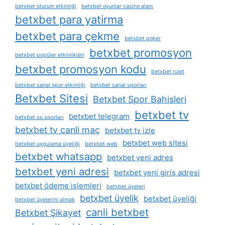
betxbet oturum etkinliği
betxbet oyunlar casino alanı
betxbet para yatirma
betxbet para çekme
betxbet poker
betxbet promosyon
betxbet popüler etkinlikleri
betxbet promosyon kodu
betxbet rulet
betxbet sanal spor etkinliği
betxbet sanal sporları
Betxbet Sitesi
Betxbet Spor Bahisleri
betxbet tv
betxbet telegram
betxbet su sporları
betxbet tv canli maç
betxbet tv izle
betxbet web sitesi
betxbet uygulama üyeliği
betxbet web
betxbet whatsapp
betxbet yeni adres
betxbet yeni adresi
betxbet yeni giriş adresi
betxbet ödeme i̇şlemleri
betxbet üyeleri
betxbet üyelik
betxbet üyeliği
betxbet üyelerini almak
canli betxbet
Betxbet Şikayet