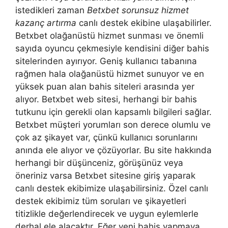
istedikleri zaman
Betxbet sorunsuz hizmet
kazanç artırma
canlı destek ekibine ulaşabilirler.
Betxbet olağanüstü hizmet sunması ve önemli
sayıda oyuncu çekmesiyle kendisini diğer bahis
sitelerinden ayırıyor. Geniş kullanıcı tabanına
rağmen hala olağanüstü hizmet sunuyor ve en
yüksek puan alan bahis siteleri arasında yer
alıyor. Betxbet web sitesi, herhangi bir bahis
tutkunu için gerekli olan kapsamlı bilgileri sağlar.
Betxbet müşteri yorumları son derece olumlu ve
çok az şikayet var, çünkü kullanıcı sorunlarını
anında ele alıyor ve çözüyorlar. Bu site hakkında
herhangi bir düşünceniz, görüşünüz veya
öneriniz varsa Betxbet sitesine giriş yaparak
canlı destek ekibimize ulaşabilirsiniz. Özel canlı
destek ekibimiz tüm soruları ve şikayetleri
titizlikle değerlendirecek ve uygun eylemlerle
derhal ele alacaktır. Eğer yeni bahis yapmaya