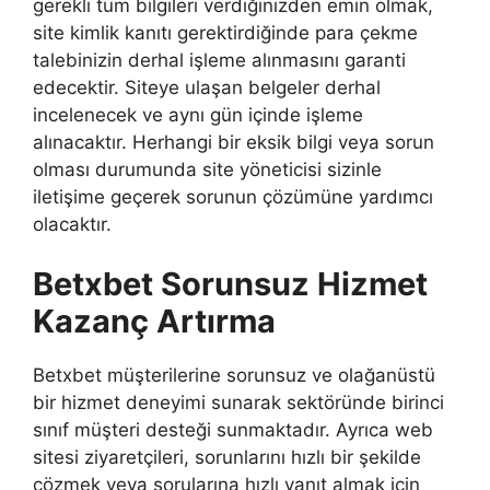
gerekli tüm bilgileri verdiğinizden emin olmak,
site kimlik kanıtı gerektirdiğinde para çekme
talebinizin derhal işleme alınmasını garanti
edecektir. Siteye ulaşan belgeler derhal
incelenecek ve aynı gün içinde işleme
alınacaktır. Herhangi bir eksik bilgi veya sorun
olması durumunda site yöneticisi sizinle
iletişime geçerek sorunun çözümüne yardımcı
olacaktır.
Betxbet Sorunsuz Hizmet
Kazanç Artırma
Betxbet müşterilerine sorunsuz ve olağanüstü
bir hizmet deneyimi sunarak sektöründe birinci
sınıf müşteri desteği sunmaktadır. Ayrıca web
sitesi ziyaretçileri, sorunlarını hızlı bir şekilde
çözmek veya sorularına hızlı yanıt almak için