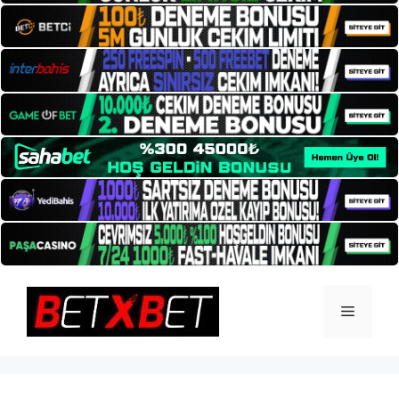
İçeriğe
atla
Menü