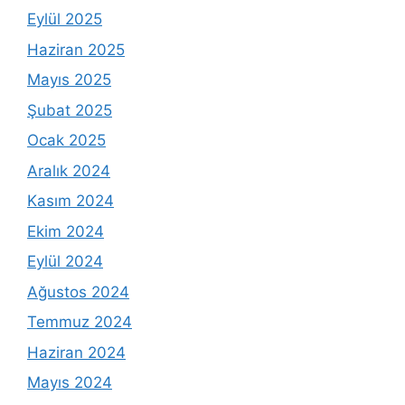
Eylül 2025
Haziran 2025
Mayıs 2025
Şubat 2025
Ocak 2025
Aralık 2024
Kasım 2024
Ekim 2024
Eylül 2024
Ağustos 2024
Temmuz 2024
Haziran 2024
Mayıs 2024