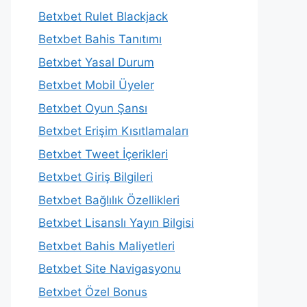
Betxbet Rulet Blackjack
Betxbet Bahis Tanıtımı
Betxbet Yasal Durum
Betxbet Mobil Üyeler
Betxbet Oyun Şansı
Betxbet Erişim Kısıtlamaları
Betxbet Tweet İçerikleri
Betxbet Giriş Bilgileri
Betxbet Bağlılık Özellikleri
Betxbet Lisanslı Yayın Bilgisi
Betxbet Bahis Maliyetleri
Betxbet Site Navigasyonu
Betxbet Özel Bonus